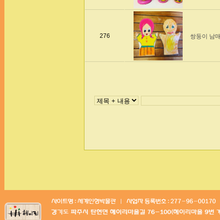
276
쌍둥이 남매