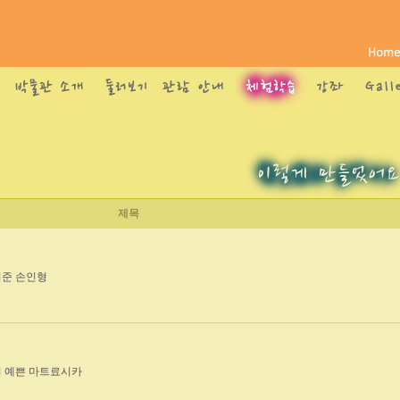
제목
려준 손인형
이 예쁜 마트료시카