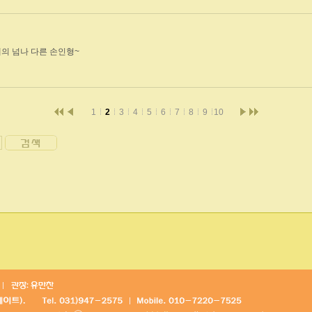
의 넘나 다른 손인형~
1
2
3
4
5
6
7
8
9
10