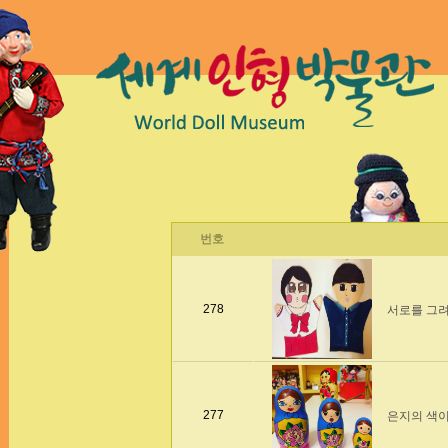
번호
278
서로를 그
277
은지의 색