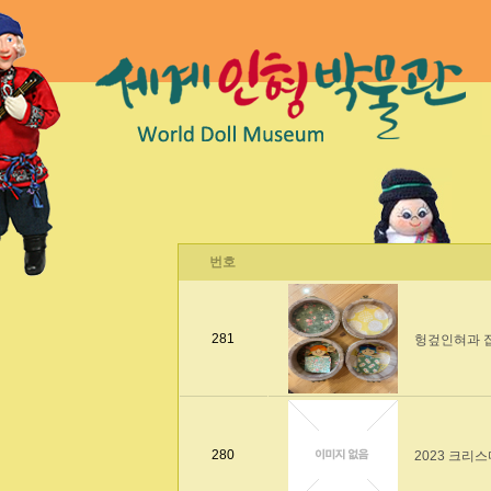
번호
281
헝겊인혀과 
280
2023 크리