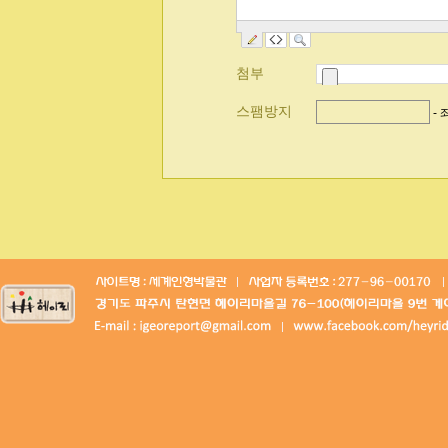
첨부
스팸방지
-