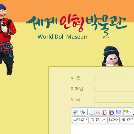
이 름
이메일
제 목
스타일
"맑은 고딕", 굴림, "Malgun Gothic", gulim
12px
줄 간격