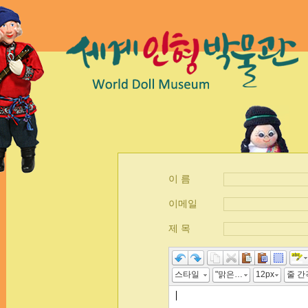
이 름
이메일
제 목
스타일
"맑은 고딕", 굴림, "Malgun Gothic", gulim
12px
줄 간