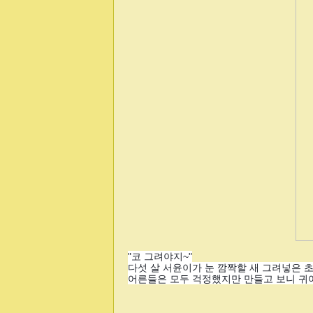
"코 그려야지~"
다섯 살 서윤이가 눈 깜짝할 새 그려넣은 초
어른들은 모두 걱정했지만 만들고 보니 귀여