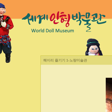
헤이리 즐기기 1-노랑미술관