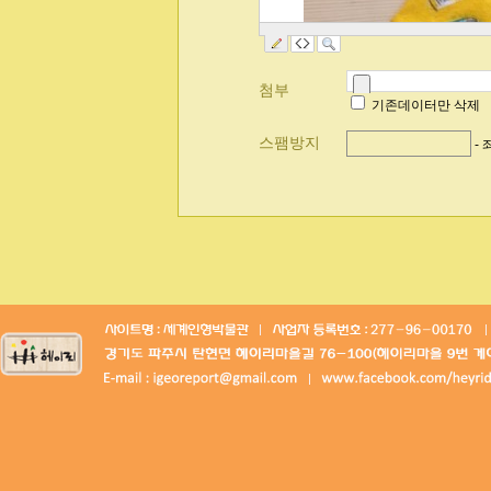
첨부
기존데이터만 삭제
스팸방지
-