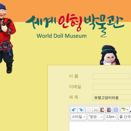
이 름
이메일
제 목
스타일
"맑은 고딕", 굴림, "Malgun Gothic", gulim
12px
줄 간격