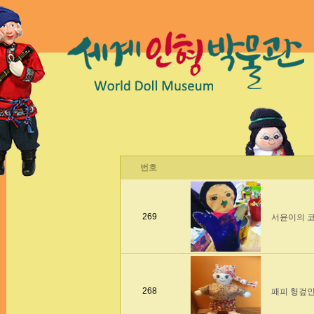
번호
269
서윤이의 
268
패피 헝겊