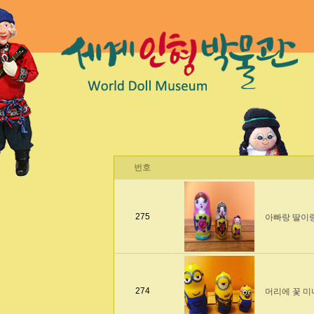
번호
275
아빠랑 딸이
274
머리에 꽃 