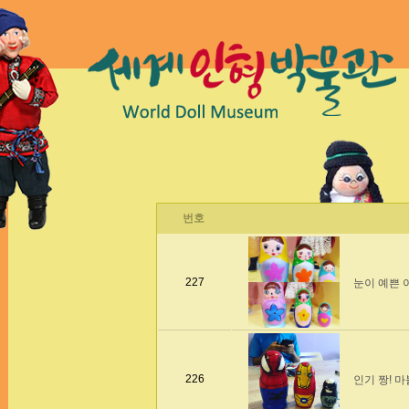
번호
227
눈이 예쁜 
226
인기 짱! 