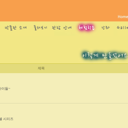
제목
아이들~
마블 시리즈