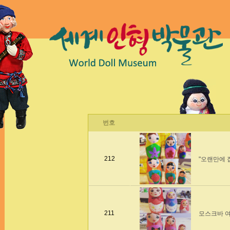
번호
212
"오랜만에 
211
모스크바 