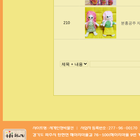
210
분홍공주 