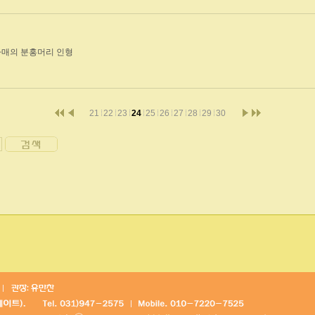
자매의 분홍머리 인형
21
22
23
24
25
26
27
28
29
30